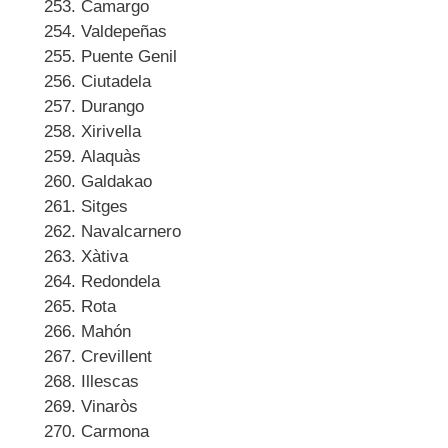
Camargo
Valdepeñas
Puente Genil
Ciutadela
Durango
Xirivella
Alaquàs
Galdakao
Sitges
Navalcarnero
Xàtiva
Redondela
Rota
Mahón
Crevillent
Illescas
Vinaròs
Carmona