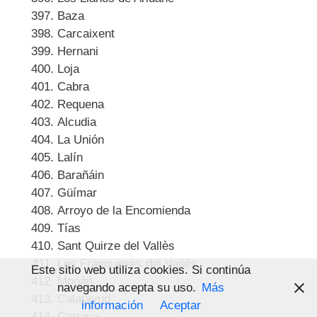
Baza
Carcaixent
Hernani
Loja
Cabra
Requena
Alcudia
La Unión
Lalín
Barañáin
Güímar
Arroyo de la Encomienda
Tías
Sant Quirze del Vallès
Les Franqueses del Vallés
Este sitio web utiliza cookies. Si continúa
Mogán
navegando acepta su uso.
Más
Calatayud
información
Aceptar
Cartaya