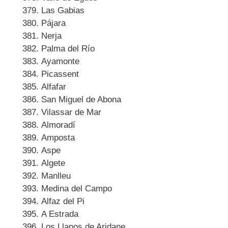
Las Gabias
Pájara
Nerja
Palma del Río
Ayamonte
Picassent
Alfafar
San Miguel de Abona
Vilassar de Mar
Almoradí
Amposta
Aspe
Algete
Manlleu
Medina del Campo
Alfaz del Pi
A Estrada
Los Llanos de Aridane