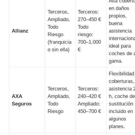
Alta cobert
en daños
Terceros,
Terceros:
propios,
Ampliado,
270–450 €
buena
Todo
Todo
Allianz
asistencia
Riesgo
riesgo:
internaciona
(franquicia
700–1.000
ideal para
o sin ella)
€
coches de a
gama.
Flexibilidad
coberturas,
Terceros,
Terceros:
asistencia 
AXA
Ampliado,
240–420 €
h, coche de
Seguros
Todo
Ampliado:
sustitución
Riesgo
450–700 €
incluido en
algunos
planes.