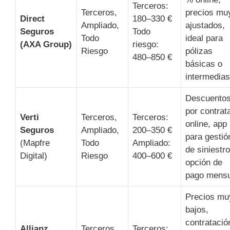
Terceros:
Terceros,
precios mu
Direct
180–330 €
Ampliado,
ajustados,
Seguros
Todo
Todo
ideal para
(AXA Group)
riesgo:
Riesgo
pólizas
480–850 €
básicas o
intermedias
Descuento
por contrat
Verti
Terceros,
Terceros:
online, app
Seguros
Ampliado,
200–350 €
para gestió
(Mapfre
Todo
Ampliado:
de siniestro
Digital)
Riesgo
400–600 €
opción de
pago mensu
Precios mu
bajos,
contratació
Allianz
Terceros,
Terceros: