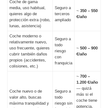
Coche de gama
media, uso habitual,
Seguro a
~
350 – 550
quieres algo de
terceros
€/año
protección extra (robo,
ampliado
lunas, asistencia)
Coche moderno o
Seguro a
relativamente nuevo,
todo
uso frecuente, quieres
~
500 – 900
riesgo
cubrir también daños
€/año
con
propios (accidentes,
franquicia
colisiones, etc.)
~
700 –
1.200 €/año
— quizá
Coche nuevo o de
Seguro a
más si el
valor alto, buscas
todo
coche tiene
máxima tranquilidad y
riesgo sin
potencia,