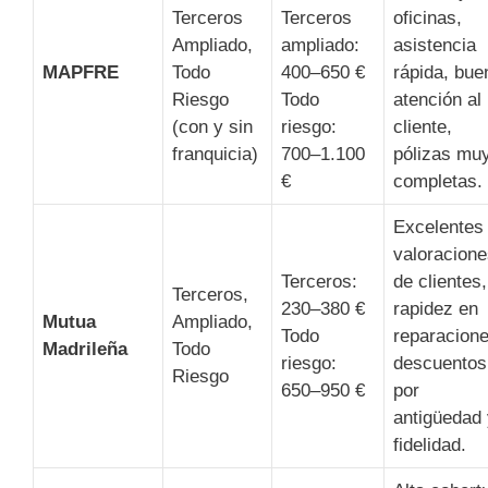
Terceros
Terceros
oficinas,
Ampliado,
ampliado:
asistencia
MAPFRE
Todo
400–650 €
rápida, bue
Riesgo
Todo
atención al
(con y sin
riesgo:
cliente,
franquicia)
700–1.100
pólizas mu
€
completas.
Excelentes
valoracion
Terceros:
de clientes,
Terceros,
230–380 €
rapidez en
Mutua
Ampliado,
Todo
reparacione
Madrileña
Todo
riesgo:
descuentos
Riesgo
650–950 €
por
antigüedad
fidelidad.