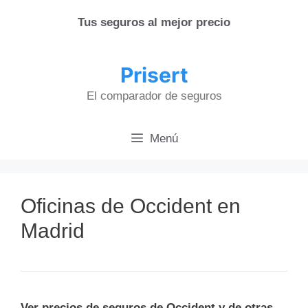
Saltar
Tus seguros al mejor precio
al
contenido
Prisert
El comparador de seguros
Menú
Oficinas de Occident en
Madrid
Ver precios de seguros de Occident y de otras