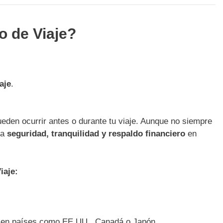
o de Viaje?
aje
.
eden ocurrir antes o durante tu viaje. Aunque no siempre
da
seguridad, tranquilidad y respaldo financiero
en
iaje:
en países como EE.UU., Canadá o Japón.