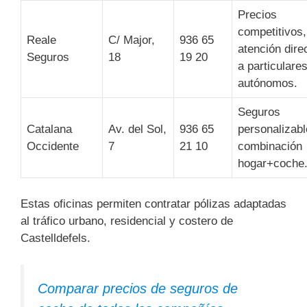
Precios
competitivos,
Reale
C/ Major,
936 65
atención dire
Seguros
18
19 20
a particulare
autónomos.
Seguros
Catalana
Av. del Sol,
936 65
personalizabl
Occidente
7
21 10
combinación
hogar+coche
Estas oficinas permiten contratar pólizas adaptadas
al tráfico urbano, residencial y costero de
Castelldefels.
Comparar precios de seguros de