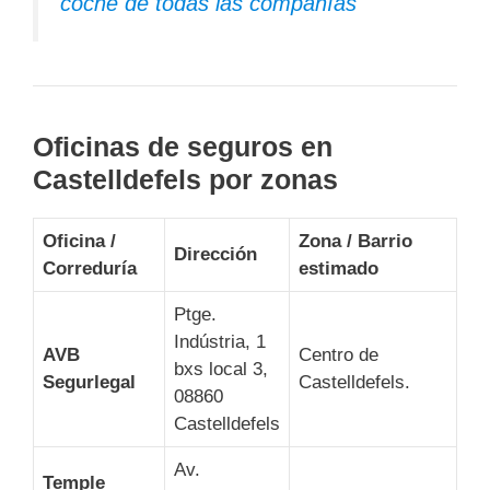
coche de todas las compañías
Oficinas de seguros en
Castelldefels por zonas
Oficina /
Zona / Barrio
Dirección
Correduría
estimado
Ptge.
Indústria, 1
AVB
Centro de
bxs local 3,
Segurlegal
Castelldefels.
08860
Castelldefels
Av.
Temple