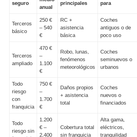
seguro
principales
para
anual
250 €
RC +
Coches
Terceros
– 540
asistencia
antiguos o de
básico
€
básica
poco uso
470 €
Robo, lunas,
Coches
Terceros
–
fenómenos
seminuevos o
ampliado
1.100
meteorológicos
urbanos
€
Todo
750 €
Daños propios
Coches
riesgo
–
+ asistencia
nuevos o
con
1.700
total
financiados
franquicia
€
1.200
Alta gama,
Todo
€ –
Cobertura total
eléctricos,
riesgo sin
2.400
sin franquicia
tranquilidad