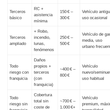
RC +
Terceros
150 € –
Vehículo antigu
asistencia
básico
300 €
uso ocasional
mínima
+ Robo,
Vehículo de g
Terceros
incendio,
250 € –
media, uso
ampliado
lunas,
500 €
urbano frecuen
fenómenos
Daños
Todo
propios +
Vehículo
~400 € –
riesgo con
terceros
nuevo/seminue
800 €
franquicia
(con
uso habitual
franquicia)
Cobertura
Todo
Vehículo
total sin
~700 € –
riesgo sin
premium, máx
coste de
1.000 €+