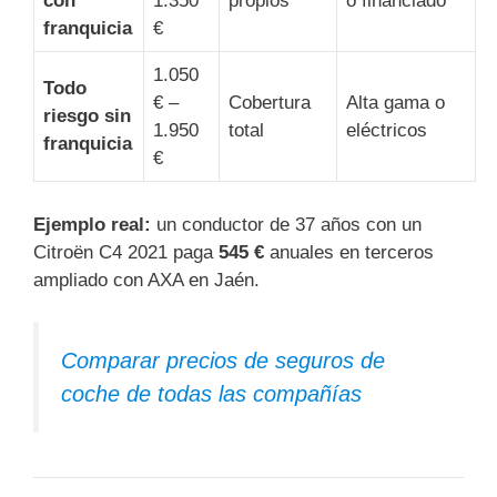
con
1.350
propios
o financiado
franquicia
€
1.050
Todo
€ –
Cobertura
Alta gama o
riesgo sin
1.950
total
eléctricos
franquicia
€
Ejemplo real:
un conductor de 37 años con un
Citroën C4 2021 paga
545 €
anuales en terceros
ampliado con AXA en Jaén.
Comparar precios de seguros de
coche de todas las compañías