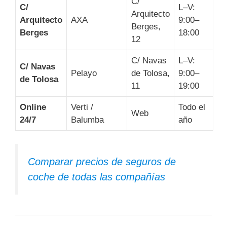
C/
C/
L–V:
Arquitecto
Arquitecto
AXA
9:00–
Berges,
Berges
18:00
12
C/ Navas
L–V:
C/ Navas
Pelayo
de Tolosa,
9:00–
de Tolosa
11
19:00
Online
Verti /
Todo el
Web
24/7
Balumba
año
Comparar precios de seguros de
coche de todas las compañías