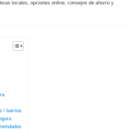
doras locales, opciones online, consejos de ahorro y
ra
 / barrios
egura
comendados