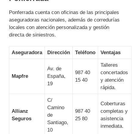
Ponferrada cuenta con oficinas de las principales
aseguradoras nacionales, además de corredurías
locales con atención personalizada y gestión
directa de siniestros.
Aseguradora
Dirección
Teléfono
Ventajas
Talleres
Av. de
987 40
concertados
Mapfre
España,
15 40
y atención
19
rápida.
C/
Coberturas
Camino
Allianz
987 40
completas y
de
Seguros
25 80
asistencia
Santiago,
inmediata.
10