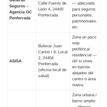
Generali
Calle Fueros de
— adecuada
Seguros –
León 4, 24400
para seguros
Agencia OC
Ponferrada
personales,
Ponferrada
patrimoniales,
etc.
Zona un poco
más
Bulevar Juan
periférica/
Carlos I 6, Local
residencial —
2, 24404
ASISA
útil si vives
Ponferrada
en barrios
(oficina local de
alejados del
salud)
centro o área
nueva.
Zona urbana /
barrio amplio
— ofrecen