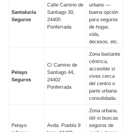
Calle Camino de
urbano —
Santalucía
Santiago 30,
buena opción
Seguros
24400
para seguros
Ponferrada
de hogar,
vida,
decesos, etc.
Zona bastante
céntrica,
C/ Camino de
accesible si
Pelayo
Santiago 44,
vives cerca
Seguros
24402
del centro o
Ponferrada
parte urbana
consolidada.
Zona urbana,
útil si buscas
Pelayo
Avda. Puebla 9
seguros de