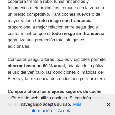
cobertura frente a robo, lunas, incendios y
fenómenos meteorológicos comunes en la zona, a
un precio competitivo. Para coches nuevos o de
mayor valor, el
todo riesgo con franquicia
proporciona la mejor relación entre seguridad y
coste, mientras que el
todo riesgo sin franquicia
garantiza una protección total sin gastos
adicionales.
Comparar aseguradoras locales y digitales permite
ahorrar hasta un 60 % anual
, adaptando la póliza
al uso del vehículo, las condiciones climáticas del
Bierzo y la frecuencia de conducción por carretera.
Compara ahora los mejores seguros de coche
Este sitio web utiliza cookies. Si continúa
en Ponferrada y elige la póliza perfecta para tu
navegando acepta su uso.
Más
vehículo al mejor precio.
información
Aceptar