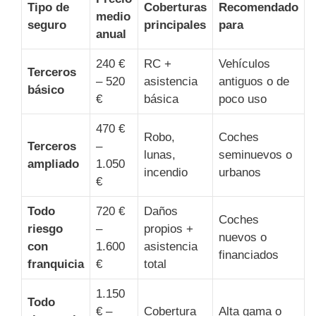
Tipo de
Coberturas
Recomendado
medio
seguro
principales
para
anual
240 €
RC +
Vehículos
Terceros
– 520
asistencia
antiguos o de
básico
€
básica
poco uso
470 €
Robo,
Coches
Terceros
–
lunas,
seminuevos o
ampliado
1.050
incendio
urbanos
€
Todo
720 €
Daños
Coches
riesgo
–
propios +
nuevos o
con
1.600
asistencia
financiados
franquicia
€
total
1.150
Todo
€ –
Cobertura
Alta gama o