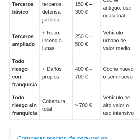
Coche
Terceros
terceros,
150 € –
antiguo, uso
básico
defensa
300 €
ocasional
jurídica
+ Robo,
Vehículo
Terceros
250 € –
incendio,
urbano de
ampliado
500 €
lunas
valor medio
Todo
riesgo
+ Daños
400 € –
Coche nuevo
con
propios
700 €
o seminuevo
franquicia
Todo
Vehículo de
Cobertura
riesgo sin
> 700 €
alto valor o
total
franquicia
uso intensivo
Comparar precios de seguros de