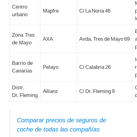
Centro
Mapfre
C/ La Noria 46
urbano
Zona Tres
AXA
Avda. Tres de Mayo 69
de Mayo
Barrio de
Pelayo
C/ Calabria 26
Canarias
Distr.
Allianz
C/ Dr. Fleming 9
Dr. Fleming
d
Comparar precios de seguros de
coche de todas las compañías