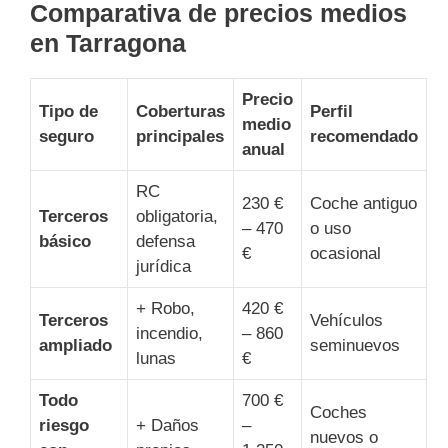
Comparativa de precios medios
en Tarragona
Precio
Tipo de
Coberturas
Perfil
medio
seguro
principales
recomendado
anual
RC
230 €
Coche antiguo
Terceros
obligatoria,
– 470
o uso
básico
defensa
€
ocasional
jurídica
+ Robo,
420 €
Terceros
Vehículos
incendio,
– 860
ampliado
seminuevos
lunas
€
Todo
700 €
Coches
riesgo
+ Daños
–
nuevos o