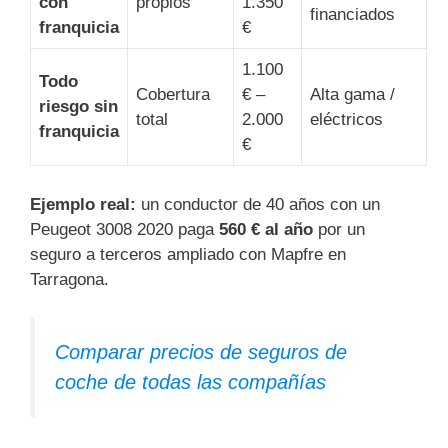
con
propios
1.350
financiados
franquicia
€
1.100
Todo
Cobertura
€ –
Alta gama /
riesgo sin
total
2.000
eléctricos
franquicia
€
Ejemplo real:
un conductor de 40 años con un
Peugeot 3008 2020 paga
560 € al año
por un
seguro a terceros ampliado con Mapfre en
Tarragona.
Comparar precios de seguros de
coche de todas las compañías