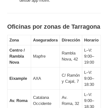
desde app móvil.
Oficinas por zonas de Tarragona
Zona
Aseguradora
Dirección
Horario
Centro /
L–V:
Rambla
Rambla
Mapfre
9:00–
Nova, 42
Nova
19:00
L–V:
C/ Ramón
Eixample
AXA
9:00–
y Cajal, 7
18:30
L–V:
Catalana
Av.
Av. Roma
9:00–
Occidente
Roma, 32
18:30