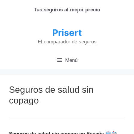
Saltar
Tus seguros al mejor precio
al
contenido
Prisert
El comparador de seguros
Menú
Seguros de salud sin
copago
Seguros de salud sin copago en España