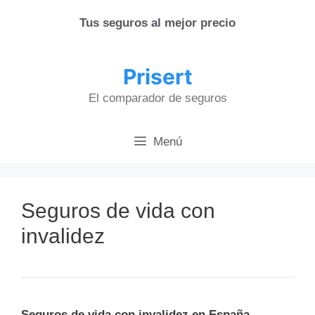
Saltar
Tus seguros al mejor precio
al
contenido
Prisert
El comparador de seguros
Menú
Seguros de vida con
invalidez
Seguros de vida con invalidez en España