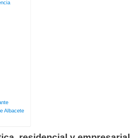
encia
ante
de Albacete
tica, residencial y empresarial