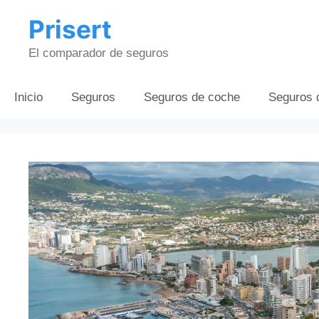
Saltar
Prisert
al
contenido
El comparador de seguros
Inicio
Seguros
Seguros de coche
Seguros 