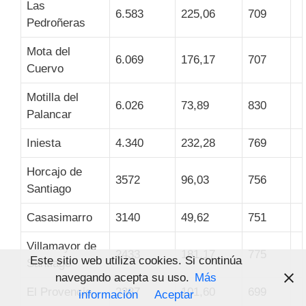
Las
6.583
225,06
709
Pedroñeras
Mota del
6.069
176,17
707
Cuervo
Motilla del
6.026
73,89
830
Palancar
Iniesta
4.340
232,28
769
Horcajo de
3572
96,03
756
Santiago
Casasimarro
3140
49,62
751
Villamayor de
2433
181,17
775
Este sitio web utiliza cookies. Si continúa
Santiago
navegando acepta su uso.
Más
El Provencio
2387
101,60
699
información
Aceptar