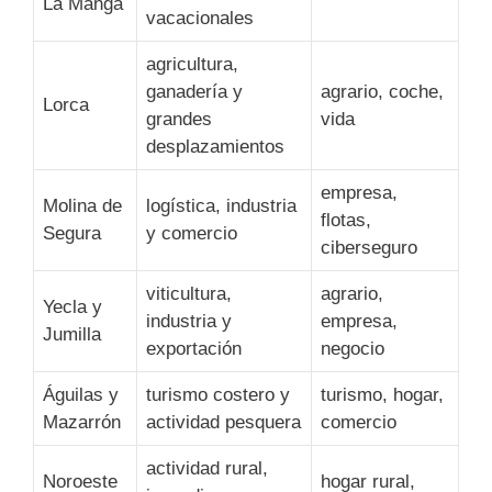
La Manga
vacacionales
agricultura,
ganadería y
agrario, coche,
Lorca
grandes
vida
desplazamientos
empresa,
Molina de
logística, industria
flotas,
Segura
y comercio
ciberseguro
viticultura,
agrario,
Yecla y
industria y
empresa,
Jumilla
exportación
negocio
Águilas y
turismo costero y
turismo, hogar,
Mazarrón
actividad pesquera
comercio
actividad rural,
Noroeste
hogar rural,