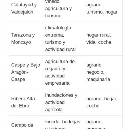
viñedo,
Calatayud y
agrario,
agricultura y
Valdejalón
turismo, hogar
turismo
climatología
Tarazona y
extrema,
hogar rural,
Moncayo
turismo y
vida, coche
actividad rural
agricultura de
Caspe y Bajo
agrario,
regadío y
Aragón-
negocio,
actividad
Caspe
maquinaria
empresarial
inundaciones y
Ribera Alta
agrario, hogar,
actividad
del Ebro
coche
agrícola
viñedo, bodegas
agrario,
Campo de
y turismo
empresa,