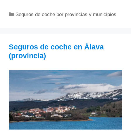
Categorías
Seguros de coche por provincias y municipios
Seguros de coche en Álava
(provincia)