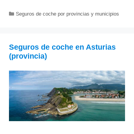
Categorías
Seguros de coche por provincias y municipios
Seguros de coche en Asturias
(provincia)