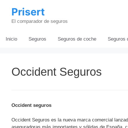
Saltar
Prisert
al
contenido
El comparador de seguros
Inicio
Seguros
Seguros de coche
Seguros 
Occident Seguros
Occident seguros
Occident Seguros es la nueva marca comercial lanzad
aseguradoras más importantes y sólidas de España, co