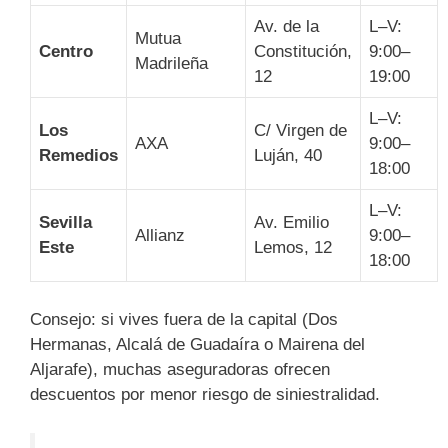
Av. de la
L–V:
Mutua
Centro
Constitución,
9:00–
Madrileña
12
19:00
L–V:
Los
C/ Virgen de
AXA
9:00–
Remedios
Luján, 40
18:00
L–V:
Sevilla
Av. Emilio
Allianz
9:00–
Este
Lemos, 12
18:00
Consejo: si vives fuera de la capital (Dos
Hermanas, Alcalá de Guadaíra o Mairena del
Aljarafe), muchas aseguradoras ofrecen
descuentos por menor riesgo de siniestralidad.