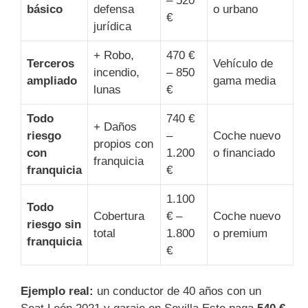
– 520
básico
defensa
o urbano
€
jurídica
+ Robo,
470 €
Terceros
Vehículo de
incendio,
– 850
ampliado
gama media
lunas
€
Todo
740 €
+ Daños
riesgo
–
Coche nuevo
propios con
con
1.200
o financiado
franquicia
franquicia
€
1.100
Todo
Cobertura
€ –
Coche nuevo
riesgo sin
total
1.800
o premium
franquicia
€
Ejemplo real:
un conductor de 40 años con un