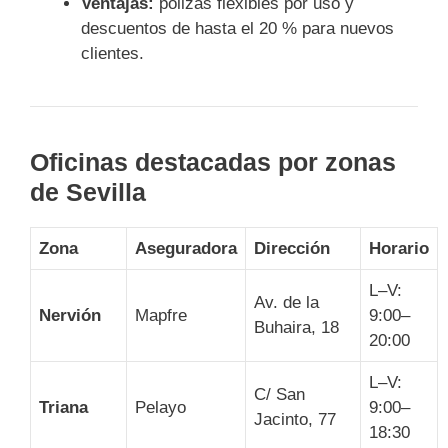
Ventajas:
pólizas flexibles por uso y
descuentos de hasta el 20 % para nuevos
clientes.
Oficinas destacadas por zonas
de Sevilla
Zona
Aseguradora
Dirección
Horario
L–V:
Av. de la
Nervión
Mapfre
9:00–
Buhaira, 18
20:00
L–V:
C/ San
Triana
Pelayo
9:00–
Jacinto, 77
18:30