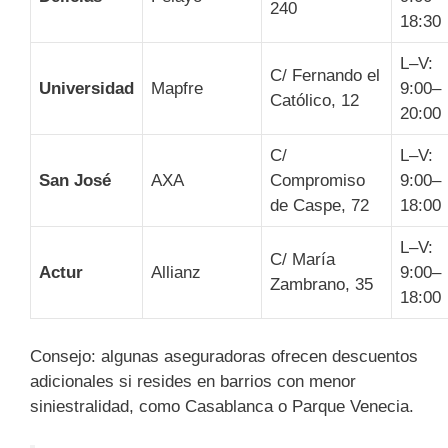
240
18:30
L–V:
C/ Fernando el
Universidad
Mapfre
9:00–
Católico, 12
20:00
C/
L–V:
San José
AXA
Compromiso
9:00–
de Caspe, 72
18:00
L–V:
C/ María
Actur
Allianz
9:00–
Zambrano, 35
18:00
Consejo: algunas aseguradoras ofrecen descuentos
adicionales si resides en barrios con menor
siniestralidad, como Casablanca o Parque Venecia.