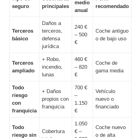
medio
seguro
principales
recomendado
anual
Daños a
240 €
Terceros
terceros,
Coche antiguo
– 500
básico
defensa
o de bajo uso
€
jurídica
+ Robo,
460 €
Terceros
Coche de
incendio,
– 820
ampliado
gama media
lunas
€
Todo
700 €
+ Daños
Vehículo
riesgo
–
propios con
nuevo o
con
1.150
franquicia
financiado
franquicia
€
1.050
Todo
Coche nuevo
Cobertura
€ –
riesgo sin
o de alta