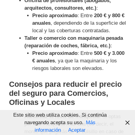
Oficina de profesionales (abogados,
arquitectos, consultores, etc.)
:
Precio aproximado
: Entre
200 € y 800 €
anuales
, dependiendo de la superficie del
local y las coberturas contratadas.
Taller o comercio con maquinaria pesada
(reparación de coches, fábrica, etc.)
:
Precio aproximado
: Entre
500 € y 3.000
€ anuales
, ya que la maquinaria y los
riesgos laborales son elevados.
Consejos para reducir el precio
del seguro para Comercios,
Oficinas y Locales
Este sitio web utiliza cookies. Si continúa
Aumentar el nivel de franquicia
: Si optas
navegando acepta su uso.
Más
por una franquicia más alta (es decir, el
información
Aceptar
monto que pagarás de tu bolsillo en caso de